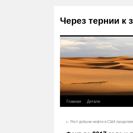
Через тернии к 
Главная
Детали
Перейти
к
←
Рост добычи нефти в США продолжи
содержимому