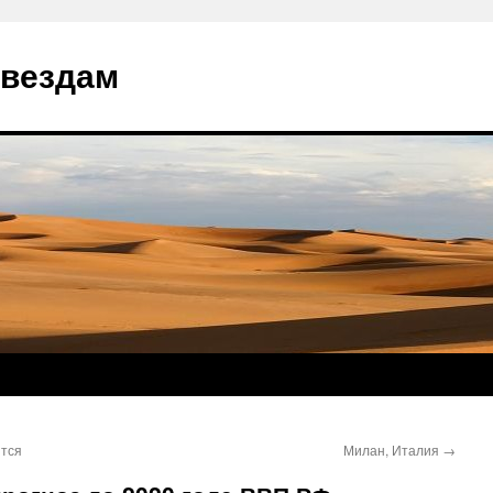
звездам
тся
Милан, Италия
→