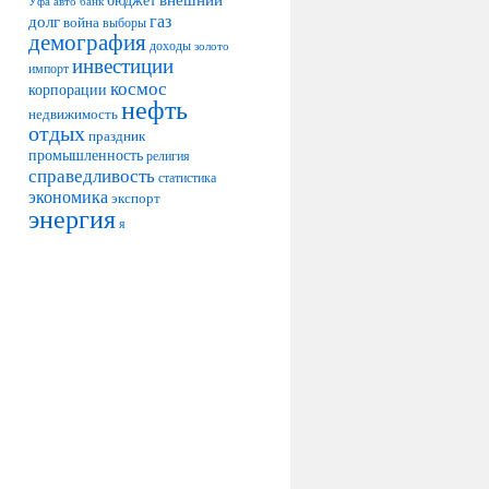
авто
банк
Уфа
долг
газ
война
выборы
демография
доходы
золото
инвестиции
импорт
космос
корпорации
нефть
недвижимость
отдых
праздник
промышленность
религия
справедливость
статистика
экономика
экспорт
энергия
я