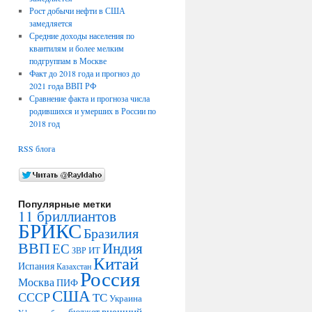
Рост добычи нефти в США
замедляется
Средние доходы населения по
квантилям и более мелким
подгруппам в Москве
Факт до 2018 года и прогноз до
2021 года ВВП РФ
Сравнение факта и прогноза числа
родившихся и умерших в России по
2018 год
RSS блога
Популярные метки
11 бриллиантов
БРИКС
Бразилия
ВВП
Индия
ЕС
ИТ
ЗВР
Китай
Испания
Казахстан
Россия
Москва
ПИФ
США
СССР
ТС
Украина
внешний
бюджет