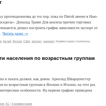
г
у протекционизма до тех пор, пока по Пятой авеню в Нью-
ерседесы». Дональд Трамп Для анализа причин торговых
ачинаются, решил построить график зависимости экспорт от
 …
Читать далее
→
я
,
Китай
,
Россия
,
США
,
экспорт
,
энергия
|
Комментарии
к
отключены
записи
Трудяги
против
ти населения по возрастным группам
барыг
ты и пахать должен, как демон. Арнольд Шварценеггер
ия по возрастным группам в Японии и Италии, на этот раз
ь интересные особенности. На первом графике приведена
фия
,
ЕС
|
3 комментария