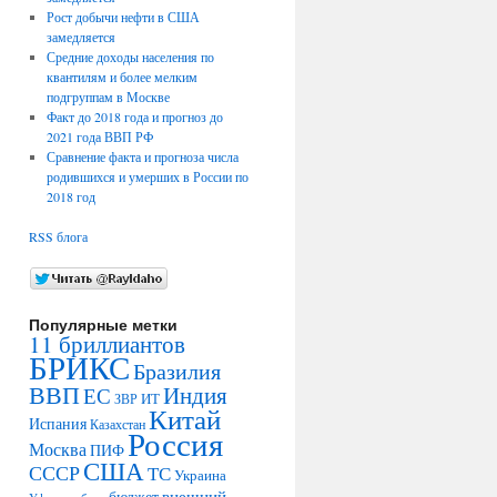
Рост добычи нефти в США
замедляется
Средние доходы населения по
квантилям и более мелким
подгруппам в Москве
Факт до 2018 года и прогноз до
2021 года ВВП РФ
Сравнение факта и прогноза числа
родившихся и умерших в России по
2018 год
RSS блога
Популярные метки
11 бриллиантов
БРИКС
Бразилия
ВВП
Индия
ЕС
ИТ
ЗВР
Китай
Испания
Казахстан
Россия
Москва
ПИФ
США
СССР
ТС
Украина
внешний
бюджет