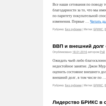
Все наши сетования по поводу т
благодарности за то, что мы и
по паритету покупательной спо
изменения. Первые …
Читать д
Рубрика:
Без рубрики
|
Метки:
БРИКС
,
ВВП и внешний долг 
Опубликовано
18.01.2016
автором
Рэй
Ожидать чьей-либо благосклонн
недостойное занятие. Джон Му
оценить состояние внешнего до
внешний долг, в том числе по 
Рубрика:
Без рубрики
|
Метки:
БРИКС
,
Лидерство БРИКС в 