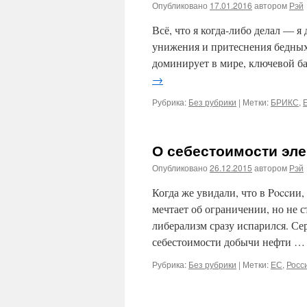
Опубликовано
17.01.2016
автором
Рэй
Всё, что я когда-либо делал — я 
унижения и притеснения бедны
доминирует в мире, ключевой ба
→
Рубрика:
Без рубрики
|
Метки:
БРИКС
,
О себестоимости эле
Опубликовано
26.12.2015
автором
Рэй
Когда же увидали, что в Poccии,
мечтает об ограничении, но не с
либерализм сразу испарился. С
себестоимости добычи нефти 
Рубрика:
Без рубрики
|
Метки:
ЕС
,
Росс