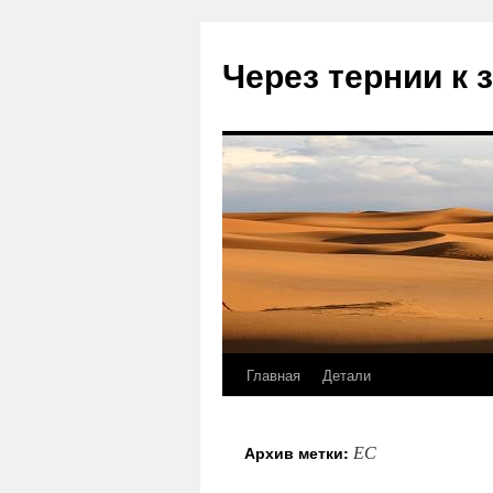
Через тернии к 
Главная
Детали
Перейти
к
ЕС
Архив метки:
содержимому