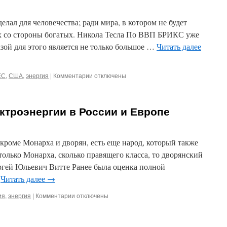
делал для человечества; ради мира, в котором не будет
х со стороны богатых. Никола Тесла По ВВП БРИКС уже
зой для этого является не только большое …
Читать далее
ЕС
,
США
,
энергия
|
Комментарии
к
отключены
записи
Лидерство
БРИКС
ктроэнергии в России и Европе
в
области
энергии
бесспорно
 кроме Монарха и дворян, есть еще народ, который также
только Монарха, сколько правящего класса, то дворянский
ергей Юльевич Витте Ранее была оценка полной
…
Читать далее
→
ия
,
энергия
|
Комментарии
к
отключены
записи
О
себестоимости