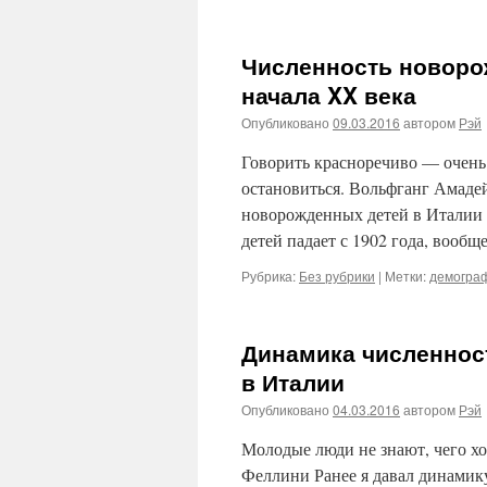
Численность новорож
начала XX века
Опубликовано
09.03.2016
автором
Рэй
Говорить красноречиво — очень 
остановиться. Вольфганг Амаде
новорожденных детей в Италии п
детей падает с 1902 года, вооб
Рубрика:
Без рубрики
|
Метки:
демогра
Динамика численнос
в Италии
Опубликовано
04.03.2016
автором
Рэй
Молодые люди не знают, чего хо
Феллини Ранее я давал динамику