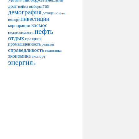
авто
банк
Уфа
долг
газ
война
выборы
демография
доходы
золото
инвестиции
импорт
космос
корпорации
нефть
недвижимость
отдых
праздник
промышленность
религия
справедливость
статистика
экономика
экспорт
энергия
я