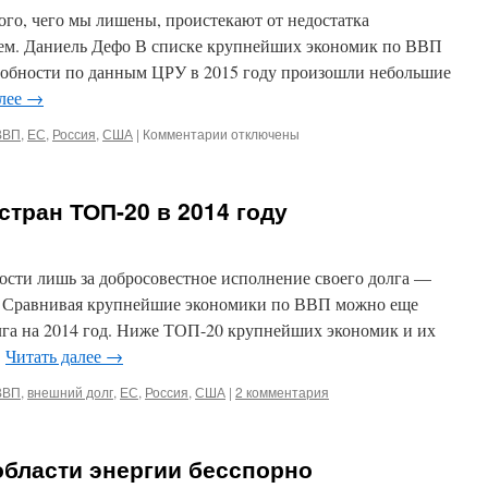
ого, чего мы лишены, проистекают от недостатка
меем. Даниель Дефо В списке крупнейших экономик по ВВП
собности по данным ЦРУ в 2015 году произошли небольшие
алее
→
ВВП
,
ЕС
,
Россия
,
США
|
Комментарии
к
отключены
записи
ТОП-20
по
стран ТОП-20 в 2014 году
ВВП
по
ППС
в
ости лишь за добросовестное исполнение своего долга —
2015
р Сравнивая крупнейшие экономики по ВВП можно еще
году
лга на 2014 год. Ниже ТОП-20 крупнейших экономик и их
(ЦРУ)
…
Читать далее
→
ВВП
,
внешний долг
,
ЕС
,
Россия
,
США
|
2 комментария
области энергии бесспорно