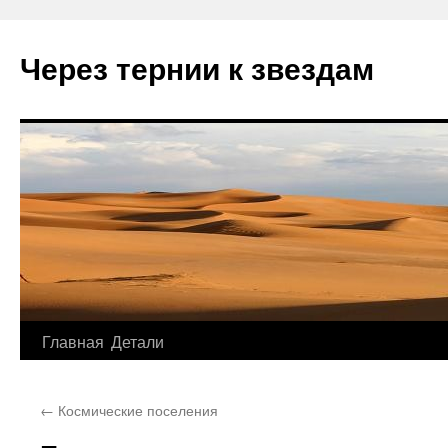
Через тернии к звездам
Главная
Детали
Перейти
к
←
Космические поселения
содержимому