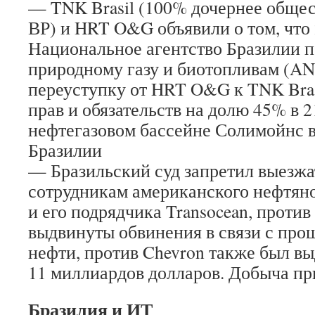
— TNK Brasil (100% дочернее обще
ВР) и HRT O&G объявили о том, что 
Национальное агентство Бразилии п
природному газу и биотопливам (AN
переуступку от HRT O&G к TNK Bra
прав и обязательств на долю 45% в 2
нефтегазовом бассейне Солимойнс в
Бразилии
— Бразильский суд запретил выезжа
сотрудникам американского нефтяно
и его подрядчика Transocean, против
выдвинуты обвинения в связи с про
нефти, против Chevron также был в
11 миллиардов долларов. Добыча п
Бразилия и ИТ