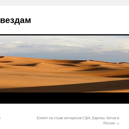
звездам
и
Египет на стыке интересов США, Европы, Китая и
России
→