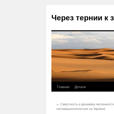
Через тернии к 
Главная
Детали
Перейти
к
←
Смертность и динамика численност
содержимому
несовершеннолетних на Украине