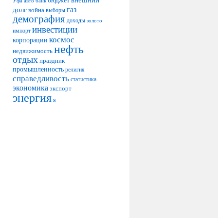
авто
банк
Уфа
долг
газ
война
выборы
демография
доходы
золото
инвестиции
импорт
космос
корпорации
нефть
недвижимость
отдых
праздник
промышленность
религия
справедливость
статистика
экономика
экспорт
энергия
я