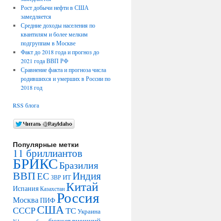
Рост добычи нефти в США
замедляется
Средние доходы населения по
квантилям и более мелким
подгруппам в Москве
Факт до 2018 года и прогноз до
2021 года ВВП РФ
Сравнение факта и прогноза числа
родившихся и умерших в России по
2018 год
RSS блога
Популярные метки
11 бриллиантов
БРИКС
Бразилия
ВВП
Индия
ЕС
ИТ
ЗВР
Китай
Испания
Казахстан
Россия
Москва
ПИФ
США
СССР
ТС
Украина
внешний
бюджет