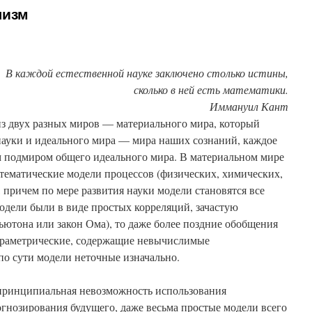
лизм
В каждой естественной науке заключено столько истины,
сколько в ней есть математики.
Иммануил Кант
з двух разных миров — материального мира, который
науки и идеального мира — мира наших сознаний, каждое
м подмиром общего идеального мира. В материальном мире
тематические модели процессов (физических, химических,
, причем по мере развития науки модели становятся все
одели были в виде простых корреляций, зачастую
ьютона или закон Ома), то даже более поздние обобщения
араметрические, содержащие невычислимые
 по сути модели неточные изначально.
принципиальная невозможность использования
гнозирования будущего, даже весьма простые модели всего