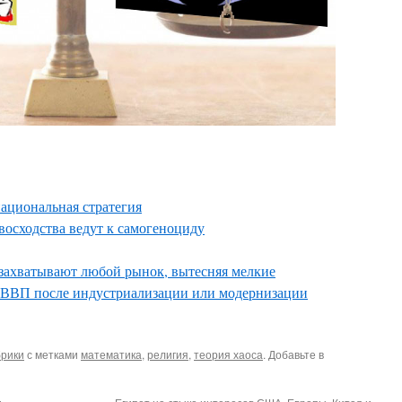
национальная стратегия
восходства ведут к самогеноциду
захватывают любой рынок, вытесняя мелкие
а ВВП после индустриализации или модернизации
брики
с метками
математика
,
религия
,
теория хаоса
. Добавьте в