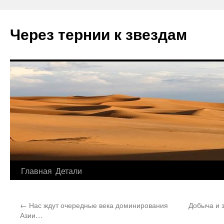
Через тернии к звездам
Главная
Детали
Перейти
к
←
Нас ждут очередные века доминирования
Добыча и 
содержимому
Азии…