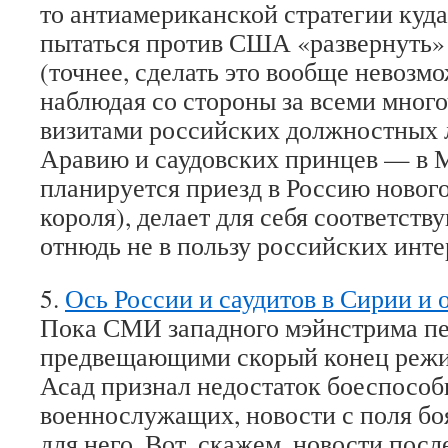
то антиамериканской стратегии куда
пытаться против США «развернуть
(точнее, сделать это вообще невозмо
наблюдая со стороны за всеми мно
визитами российских должностных 
Аравию и саудовских принцев — в М
планируется приезд в Россию нового
короля), делает для себя соответст
отнюдь не в пользу российских инте
5.
Ось России и саудитов в Сирии 
Пока СМИ западного мэйнстрима пе
предвещающими скорый конец режим
Асад признал недостаток боеспосо
военнослужащих, новости с поля бо
для него. Вот, скажем, новости посл