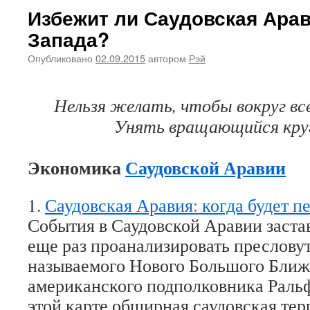
Избежит ли Саудовская Ара
Запада?
Опубликовано
02.09.2015
автором
Рэй
Нельзя желать, чтобы вокруг все
Унять вращающийся кру
Экономика
Саудовской Аравии
1.
Саудовская Аравия: когда будет п
События в Саудовской Аравии заста
еще раз проанализировать преслову
называемого Нового Большого Ближ
американского подполковника Ральф
этой карте обширная саудовская тер