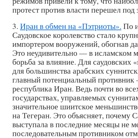
режимов привели к тому, что наибо
протест против власти перешел под 
3.
Иран в обмен на «Пэтриоты».
По и
Саудовское королевство стало круп
импортером вооружений, обогнав д
Это неудивительно — в исламском м
борьба за влияние. Для саудовских «
для большинства арабских суннитск
главный потенциальный противник 
республика Иран. Ведь почти во все
государствах, управляемых суннитам
значительное шиитское меньшинств
на Тегеран. Это объясняет, почему 
выступала в последние месяцы не м
последовательным противником отм