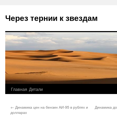
Через тернии к звездам
Главная
Детали
Перейти
к
←
Динамика цен на бензин АИ-95 в рублях и
Динамика до
содержимому
долларах