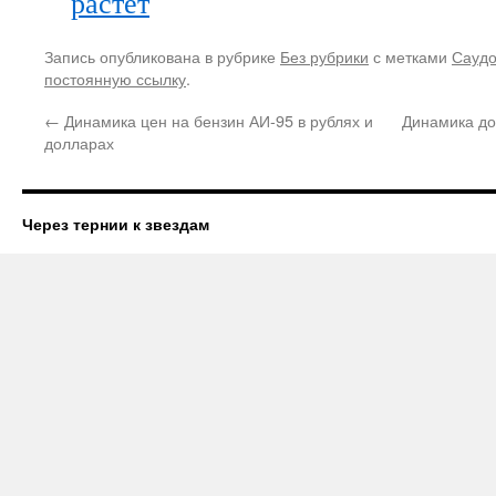
растет
Запись опубликована в рубрике
Без рубрики
с метками
Саудо
постоянную ссылку
.
←
Динамика цен на бензин АИ-95 в рублях и
Динамика до
долларах
Через тернии к звездам