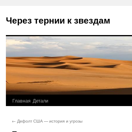
Через тернии к звездам
Главная
Детали
Перейти
к
←
Дефолт США — история и угрозы
содержимому